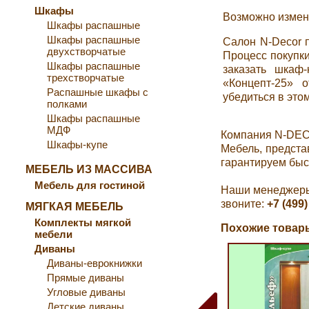
Шкафы
Возможно измен
Шкафы распашные
Шкафы распашные
Салон N-Decor 
двухстворчатые
Процесс покупки
Шкафы распашные
заказать шкаф
трехстворчатые
«Концепт-25» 
Распашные шкафы с
убедиться в этом
полками
Шкафы распашные
МДФ
Компания N-DEC
Шкафы-купе
Мебель, предста
гарантируем быс
МЕБЕЛЬ ИЗ МАССИВА
Мебель для гостиной
Наши менеджеры 
звоните:
+7 (499)
МЯГКАЯ МЕБЕЛЬ
Комплекты мягкой
Похожие товары
мебели
Диваны
Диваны-еврокнижки
Прямые диваны
Угловые диваны
Детские диваны