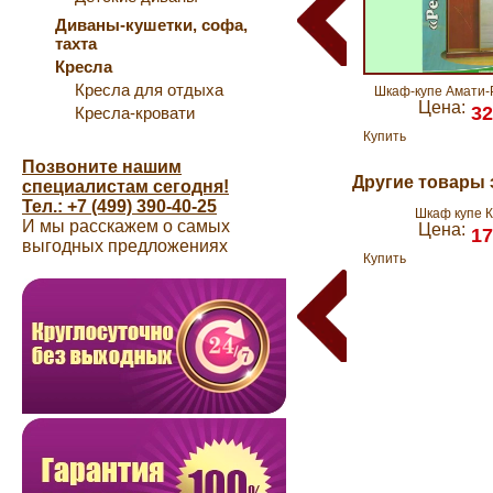
Диваны-кушетки, софа,
тахта
Кресла
Кресла для отдыха
Шкаф-купе Амати
Цена:
32
Кресла-кровати
Купить
Позвоните нашим
Другие товары 
специалистам сегодня!
Тел.: +7 (499) 390-40-25
Шкаф купе 
И мы расскажем о самых
Цена:
17
выгодных предложениях
Купить