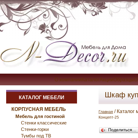
О компанииКаталогАкцииОбразцыОп
Шкаф куп
КАТАЛОГ МЕБЕЛИ
КОРПУСНАЯ МЕБЕЛЬ
/ Каталог 
Главная
Мебель для гостиной
Концепт-25
Стенки классические
Стенки-горки
Поделиться…
Тумбы под ТВ