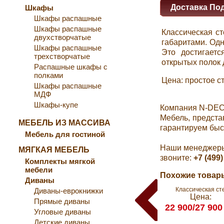
Доставка По
Шкафы
Шкафы распашные
Шкафы распашные
Классическая с
двухстворчатые
габаритами. Одн
Шкафы распашные
Это достигает
трехстворчатые
открытых полок д
Распашные шкафы с
полками
Цена: простое ст
Шкафы распашные
МДФ
Шкафы-купе
Компания N-DEC
Мебель, предста
МЕБЕЛЬ ИЗ МАССИВА
гарантируем быс
Мебель для гостиной
Наши менеджеры 
МЯГКАЯ МЕБЕЛЬ
звоните:
+7 (499)
Комплекты мягкой
мебели
Похожие товары
Диваны
Классическая ст
Диваны-еврокнижки
Цена:
Прямые диваны
22 900/27 900
Угловые диваны
Детские диваны