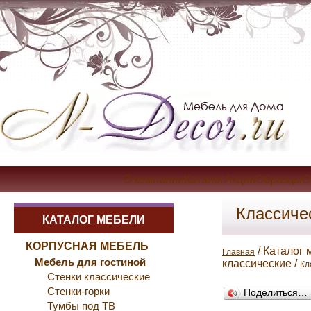
О компанииКаталогАкцииОбразцыОп
Классиче
КАТАЛОГ МЕБЕЛИ
КОРПУСНАЯ МЕБЕЛЬ
/ Каталог 
Главная
Мебель для гостиной
классические /
Кл
Стенки классические
Стенки-горки
Поделиться…
Тумбы под ТВ