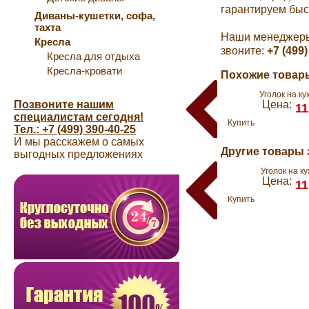
гарантируем быс
Диваны-кушетки, софа,
тахта
Наши менеджеры 
Кресла
звоните:
+7 (499)
Кресла для отдыха
Кресла-кровати
Похожие товары
Уголок на ку
Позвоните нашим
Цена:
11
специалистам сегодня!
Купить
Тел.: +7 (499) 390-40-25
И мы расскажем о самых
Другие товары 
выгодных предложениях
Уголок на к
Цена:
11
Купить