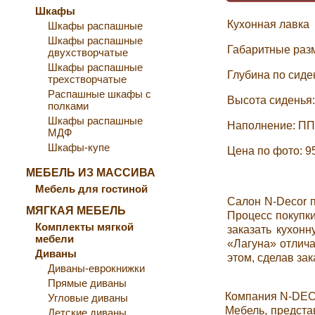
Шкафы
Кухонная лавка
Шкафы распашные
Шкафы распашные
Габаритные раз
двухстворчатые
Шкафы распашные
Глубина по сиде
трехстворчатые
Распашные шкафы с
Высота сиденья:
полками
Шкафы распашные
Наполнение: П
МДФ
Шкафы-купе
Цена по фото: 95
МЕБЕЛЬ ИЗ МАССИВА
Мебель для гостиной
Салон N-Decor п
МЯГКАЯ МЕБЕЛЬ
Процесс покупки
Комплекты мягкой
заказать кухон
мебели
«Лагуна» отлич
Диваны
этом, сделав зак
Диваны-еврокнижки
Прямые диваны
Компания N-DEC
Угловые диваны
Мебель, предста
Детские диваны