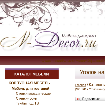
О компанииКаталогАкцииОбразцыОп
Уголок на
КАТАЛОГ МЕБЕЛИ
КОРПУСНАЯ МЕБЕЛЬ
/ Каталог 
Главная
Мебель для гостиной
уголки /
Уголок на к
Стенки классические
Стенки-горки
Поделиться…
Тумбы под ТВ