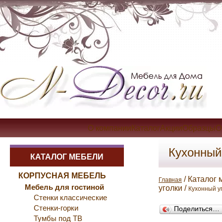
О компанииКаталогАкцииОбразцыОп
Кухонный
КАТАЛОГ МЕБЕЛИ
КОРПУСНАЯ МЕБЕЛЬ
/ Каталог 
Главная
Мебель для гостиной
уголки /
Кухонный у
Стенки классические
Стенки-горки
Поделиться…
Тумбы под ТВ