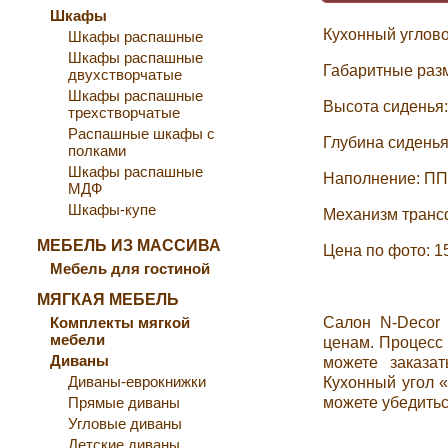
Шкафы
Кухонный углов
Шкафы распашные
Шкафы распашные
Габаритные раз
двухстворчатые
Шкафы распашные
Высота сиденья:
трехстворчатые
Распашные шкафы с
Глубина сиденья
полками
Шкафы распашные
Наполнение: П
МДФ
Шкафы-купе
Механизм транс
МЕБЕЛЬ ИЗ МАССИВА
Цена по фото: 1
Мебель для гостиной
МЯГКАЯ МЕБЕЛЬ
Комплекты мягкой
Салон N-Decor 
мебели
ценам. Процесс 
Диваны
можете заказа
Диваны-еврокнижки
Кухонный угол 
Прямые диваны
можете убедиться
Угловые диваны
Детские диваны