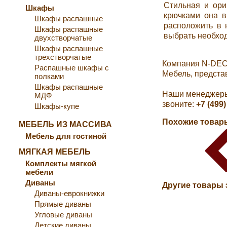
Стильная и ори
Шкафы
крючками она в
Шкафы распашные
расположить в 
Шкафы распашные
выбрать необход
двухстворчатые
Шкафы распашные
трехстворчатые
Компания N-DEC
Распашные шкафы с
Мебель, предста
полками
Шкафы распашные
Наши менеджеры 
МДФ
звоните:
+7 (499)
Шкафы-купе
Похожие товары
МЕБЕЛЬ ИЗ МАССИВА
Мебель для гостиной
МЯГКАЯ МЕБЕЛЬ
Комплекты мягкой
мебели
Диваны
Другие товары 
Диваны-еврокнижки
Прямые диваны
Угловые диваны
Детские диваны