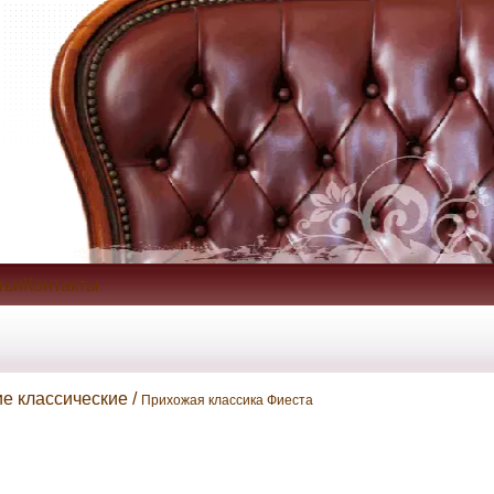
тьиКонтакты
ие классические /
Прихожая классика Фиеста