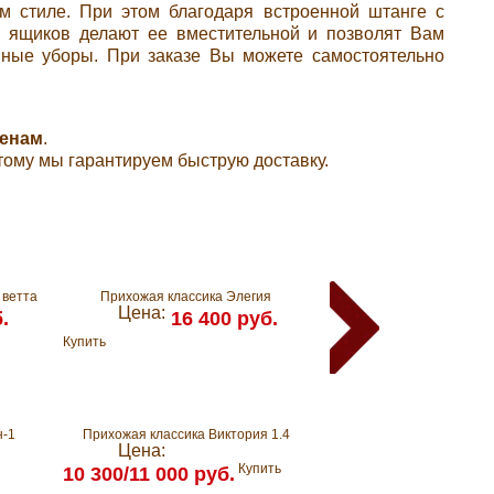
м стиле. При этом благодаря встроенной штанге с
 ящиков делают ее вместительной и позволят Вам
вные уборы. При заказе Вы можете самостоятельно
ценам
.
этому мы гарантируем быструю доставку.
 ветта
Прихожая классика Элегия
Классическая прихож
Цена:
Цена:
.
16 400 руб.
16 80
Купить
Купить
н-1
Прихожая классика Виктория 1.4
Малогабаритная прих
Цена:
Цена:
4 700
Купить
10 300/11 000 руб.
Купить