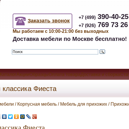
390-40-25
+7 (499)
Заказать звонок
769 73 26
+7 (926)
Мы работаем с 10:00-21:00 без выходных
Доставка мебели по Москве бесплатно!
КаталогАкцииОбразцыОплата товараДоставка и сборкаСта
 классика Фиеста
мебели / Корпусная мебель / Мебель для прихожих / Прихож
лассика Фиеста