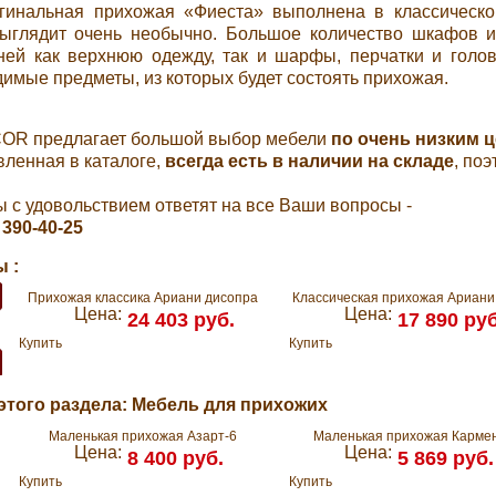
гинальная прихожая «Фиеста» выполнена в классическо
ыглядит очень необычно. Большое количество шкафов и
ней как верхнюю одежду, так и шарфы, перчатки и голо
имые предметы, из которых будет состоять прихожая.
OR предлагает большой выбор мебели
по очень низким 
вленная в каталоге,
всегда есть в наличии на складе
, по
с удовольствием ответят на все Ваши вопросы -
 390-40-25
 :
Прихожая классика Ариани дисопра
Классическая прихожая Ариани
Цена:
Цена:
24 403 руб.
17 890 руб
Купить
Купить
этого раздела: Мебель для прихожих
Маленькая прихожая Азарт-6
Маленькая прихожая Карме
Цена:
Цена:
8 400 руб.
5 869 руб.
Купить
Купить