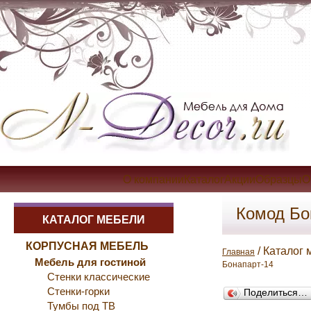
О компанииКаталогАкцииОбразцыОп
Комод Бо
КАТАЛОГ МЕБЕЛИ
КОРПУСНАЯ МЕБЕЛЬ
/ Каталог 
Главная
Мебель для гостиной
Бонапарт-14
Стенки классические
Стенки-горки
Поделиться…
Тумбы под ТВ