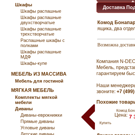
Шкафы
Доставка По
Шкафы распашные
Шкафы распашные
двухстворчатые
Комод Бонапар
ящика, два отде
Шкафы распашные
трехстворчатые
Распашные шкафы с
Возможна доставк
полками
Шкафы распашные
МДФ
Компания N-DEC
Шкафы-купе
Мебель, предста
гарантируем быс
МЕБЕЛЬ ИЗ МАССИВА
Мебель для гостиной
Наши менеджеры 
МЯГКАЯ МЕБЕЛЬ
звоните:
+7 (499)
Комплекты мягкой
Похожие товары
мебели
Диваны
Комод Бон
Диваны-еврокнижки
Цена:
7 
Прямые диваны
Купить
Угловые диваны
Детские диваны