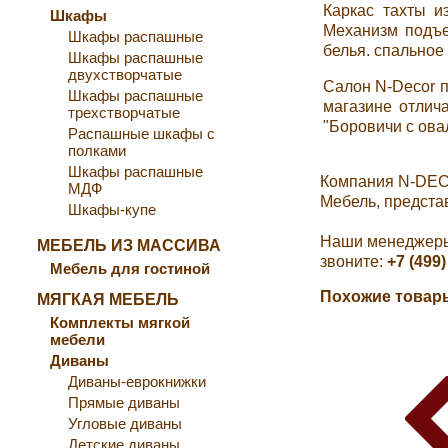
Каркас тахты и
Шкафы
Механизм подъе
Шкафы распашные
белья.
спальное 
Шкафы распашные
двухстворчатые
Салон N-Decor п
Шкафы распашные
магазине отлича
трехстворчатые
"Боровичи с ова
Распашные шкафы с
полками
Шкафы распашные
Компания N-DEC
МДФ
Мебель, предста
Шкафы-купе
Наши менеджеры 
МЕБЕЛЬ ИЗ МАССИВА
звоните:
+7 (499)
Мебель для гостиной
Похожие товары
МЯГКАЯ МЕБЕЛЬ
Комплекты мягкой
мебели
Диваны
Диваны-еврокнижки
Прямые диваны
Угловые диваны
Детские диваны