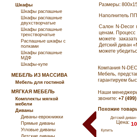
Размеры: 800x1
Шкафы
Шкафы распашные
Наполнитель П
Шкафы распашные
двухстворчатые
Салон N-Decor 
Шкафы распашные
ценам. Процесс 
трехстворчатые
можете заказа
Распашные шкафы с
Детский диван 
полками
можете убедиться
Шкафы распашные
МДФ
Шкафы-купе
Компания N-DEC
Мебель, предста
МЕБЕЛЬ ИЗ МАССИВА
гарантируем быс
Мебель для гостиной
МЯГКАЯ МЕБЕЛЬ
Наши менеджеры 
звоните:
+7 (499)
Комплекты мягкой
мебели
Похожие товары
Диваны
Диваны-еврокнижки
Детский диван
Цена:
Прямые диваны
10
Угловые диваны
Купить
Детские диваны