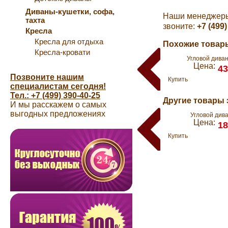
Диваны-кушетки, софа,
Наши менеджеры 
тахта
звоните:
+7 (499)
Кресла
Кресла для отдыха
Похожие товары
Кресла-кровати
Угловой дива
Цена:
43
Позвоните нашим
Купить
специалистам сегодня!
Тел.: +7 (499) 390-40-25
Другие товары 
И мы расскажем о самых
выгодных предложениях
Угловой див
Цена:
18
Купить