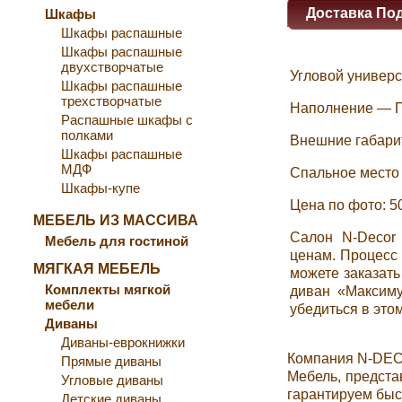
Доставка По
Шкафы
Шкафы распашные
Шкафы распашные
двухстворчатые
Угловой универс
Шкафы распашные
трехстворчатые
Наполнение — П
Распашные шкафы с
полками
Внешние габари
Шкафы распашные
МДФ
Спальное место
Шкафы-купе
Цена по фото: 5
МЕБЕЛЬ ИЗ МАССИВА
Салон N-Decor
Мебель для гостиной
ценам. Процесс 
МЯГКАЯ МЕБЕЛЬ
можете заказать
Комплекты мягкой
диван «Максиму
мебели
убедиться в этом
Диваны
Диваны-еврокнижки
Компания N-DEC
Прямые диваны
Мебель, предста
Угловые диваны
гарантируем быс
Детские диваны