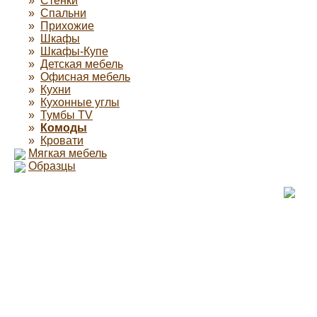
»
Стенки
»
Спальни
»
Прихожие
»
Шкафы
»
Шкафы-Купе
»
Детская мебель
»
Офисная мебель
»
Кухни
»
Кухонные углы
»
Тумбы TV
»
Комоды
»
Кровати
Мягкая мебель
Образцы