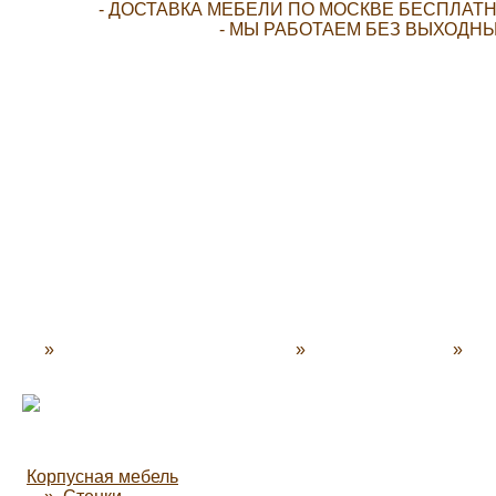
- ДОСТАВКА МЕБЕЛИ ПО МОСКВЕ БЕСПЛАТН
- МЫ РАБОТАЕМ БЕЗ ВЫХОДНЫ
»
N-Decor - Мебель для дома
»
Каталог мебели
»
Опл
Корпусная мебель