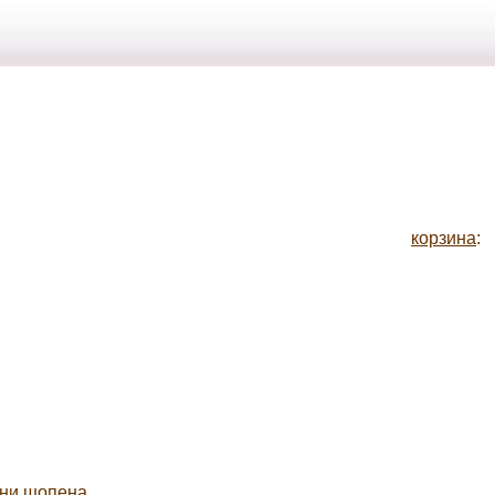
корзина
:
зни шопена