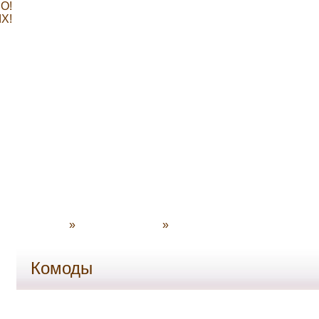
О!
Х!
ата товара
»
Приём товара
»
Контакты
Комоды