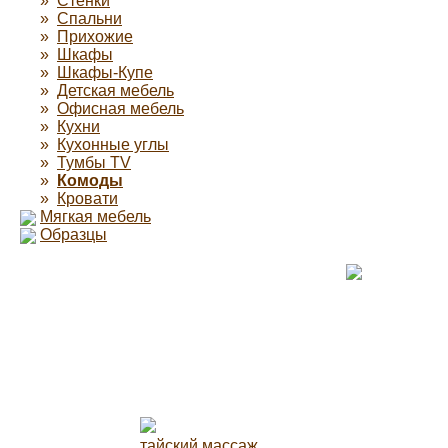
»
Стенки
»
Спальни
»
Прихожие
»
Шкафы
»
Шкафы-Купе
»
Детская мебель
»
Офисная мебель
»
Кухни
»
Кухонные углы
»
Тумбы TV
»
Комоды
»
Кровати
Мягкая мебель
Образцы
тайский массаж