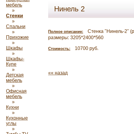
мебель
Нинель 2
»
Стенки
»
Спальни
Стенка "Нинель-2" 
»
Полное описание:
Прихожие
размеры: 3205*2400*560
»
Шкафы
10700 руб.
Стоимость:
»
Шкафы-
Купе
»
«« назад
Детская
мебель
»
Офисная
мебель
»
Кухни
»
Кухонные
углы
»