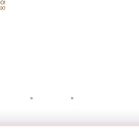
О!
Х!
ата товара
»
Приём товара
»
Контакты