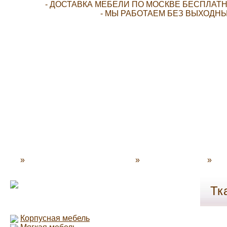
- ДОСТАВКА МЕБЕЛИ ПО МОСКВЕ БЕСПЛАТН
- МЫ РАБОТАЕМ БЕЗ ВЫХОДНЫ
»
N-Decor - Мебель для дома
»
Каталог мебели
»
Опл
Тк
Корпусная мебель