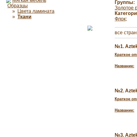
Мягкая мебель
Группы:
Образцы
Золотое 
»
Цвета ламината
Категори
»
Ткани
Флок
;
все стра
№1. Azt
Краткое оп
Название:
№2. Azt
Краткое оп
Название:
№3. Azt